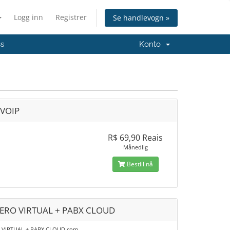
Logg inn
Registrer
Se handlevogn »
ss
Konto
 VOIP
R$ 69,90 Reais
Månedlig
Bestill nå
RO VIRTUAL + PABX CLOUD
VIRTUAL + PABX CLOUD com