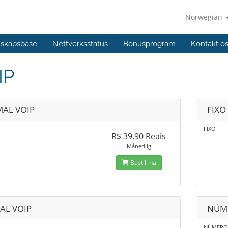
Norwegian
skapsbase
Nettverksstatus
Bonusprogram
Kontakt o
IP
AL VOIP
FIXO
FIXO
R$ 39,90 Reais
Månedlig
Bestill nå
AL VOIP
NÚME
NÚMERO 