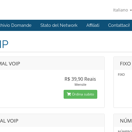
Italiano
chivio Domande
Stato del Network
Affiliati
Contattaci!
IP
AL VOIP
FIXO
FIXO
R$ 39,90 Reais
Mensile
Ordina subito
AL VOIP
NÚME
NÚMERO 