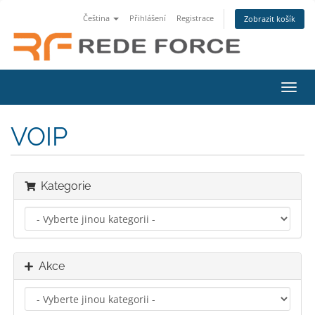
Čeština
Přihlášení
Registrace
Zobrazit košík
Přep
navig
VOIP
Kategorie
Akce