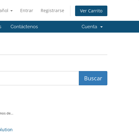
añol
Entrar
Registrarse
Ver Carrito
s
Contáctenos
Cuenta
os de...
ution