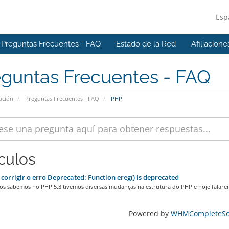
Esp
Preguntas Frecuentes - FAQ
Estado de la Red
Afiliacione
eguntas Frecuentes - FAQ
ación
Preguntas Frecuentes - FAQ
PHP
ículos
orrigir o erro Deprecated: Function ereg() is deprecated
s sabemos no PHP 5.3 tivemos diversas mudanças na estrutura do PHP e hoje falarem
Powered by
WHMCompleteSol