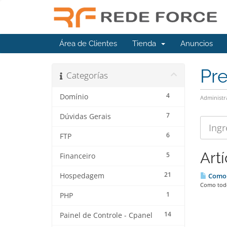
Área de Clientes
Tienda
Anuncios
Pr
Categorías
4
Domínio
Administr
7
Dúvidas Gerais
6
FTP
Art
5
Financeiro
21
Hospedagem
Como c
Como todo
1
PHP
14
Painel de Controle - Cpanel