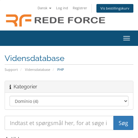
Dansk
Log ind
Registrer
Vis bestillingskurv
Skift
navig
Vidensdatabase
Support
Vidensdatabase
PHP
Kategorier