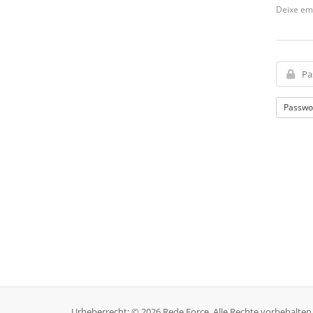
Deixe em 
Passwo
Urheberrecht: © 2026 Rede Force. Alle Rechte vorbehalten