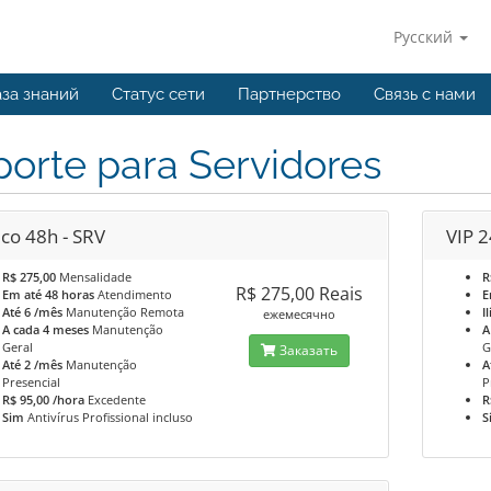
Русский
за знаний
Статус сети
Партнерство
Связь с нами
orte para Servidores
ico 48h - SRV
VIP 2
R$ 275,00
Mensalidade
R
R$ 275,00 Reais
Em até 48 horas
Atendimento
E
Até 6 /mês
Manutenção Remota
I
ежемесячно
A cada 4 meses
Manutenção
A
Geral
G
Заказать
Até 2 /mês
Manutenção
A
Presencial
P
R$ 95,00 /hora
Excedente
R
Sim
Antivírus Profissional incluso
S