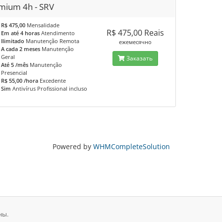
mium 4h - SRV
R$ 475,00
Mensalidade
R$ 475,00 Reais
Em até 4 horas
Atendimento
Ilimitado
Manutenção Remota
ежемесячно
A cada 2 meses
Manutenção
Geral
Заказать
Até 5 /mês
Manutenção
Presencial
R$ 55,00 /hora
Excedente
Sim
Antivírus Profissional incluso
Powered by
WHMCompleteSolution
ны.