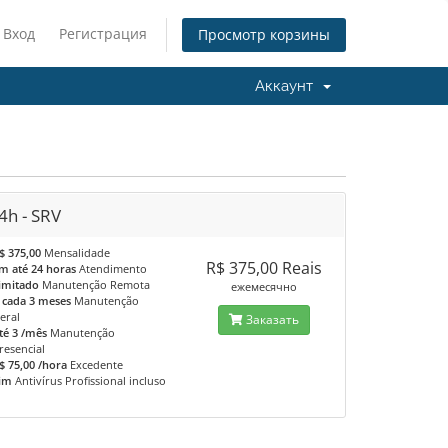
Вход
Регистрация
Просмотр корзины
Аккаунт
4h - SRV
$ 375,00
Mensalidade
R$ 375,00 Reais
m até 24 horas
Atendimento
limitado
Manutenção Remota
ежемесячно
 cada 3 meses
Manutenção
eral
Заказать
té 3 /mês
Manutenção
resencial
$ 75,00 /hora
Excedente
im
Antivírus Profissional incluso